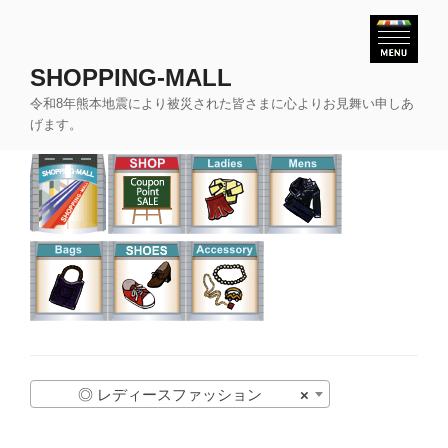
コ
ン
テ
SHOPPING-MALL
ン
令和8年熊本地震により被災された皆さまに心よりお見舞い申しあ
ツ
げます。
へ
ス
キ
ッ
プ
◎ レディースファッション
×