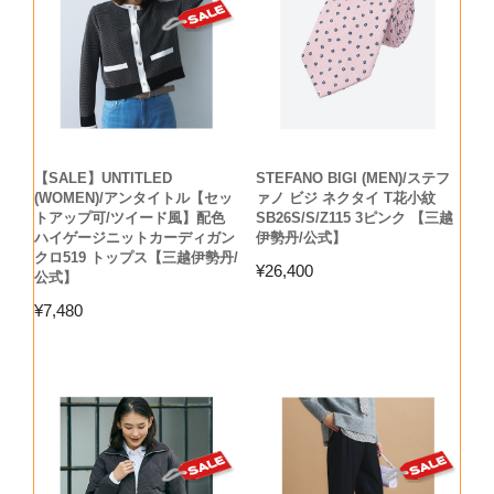
【SALE】UNTITLED
STEFANO BIGI (MEN)/ステフ
(WOMEN)/アンタイトル【セッ
ァノ ビジ ネクタイ T花小紋
トアップ可/ツイード風】配色
SB26S/S/Z115 3ピンク 【三越
ハイゲージニットカーディガン
伊勢丹/公式】
クロ519 トップス【三越伊勢丹/
¥
26,400
公式】
¥
7,480