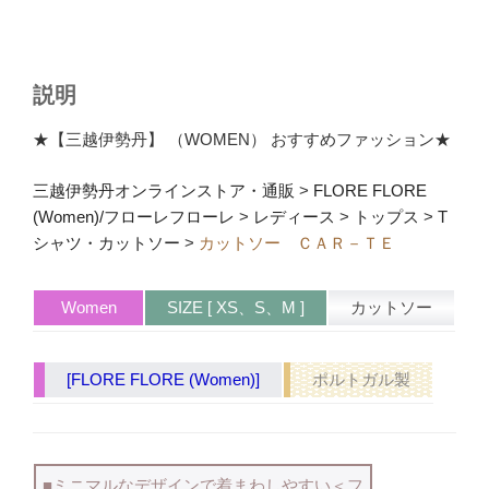
説明
★【三越伊勢丹】 （WOMEN） おすすめファッション★
三越伊勢丹オンラインストア・通販
>
FLORE FLORE
(Women)/フローレフローレ
>
レディース
>
トップス
>
T
シャツ・カットソー
>
カットソー ＣＡＲ－ＴＥ
Women
SIZE [ XS、S、M ]
カットソー
[FLORE FLORE (Women)]
ポルトガル製
■ミニマルなデザインで着まわしやすい＜フ