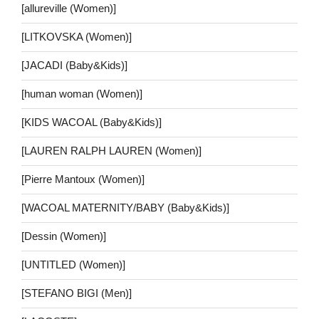
[allureville (Women)]
[LITKOVSKA (Women)]
[JACADI (Baby&Kids)]
[human woman (Women)]
[KIDS WACOAL (Baby&Kids)]
[LAUREN RALPH LAUREN (Women)]
[Pierre Mantoux (Women)]
[WACOAL MATERNITY/BABY (Baby&Kids)]
[Dessin (Women)]
[UNTITLED (Women)]
[STEFANO BIGI (Men)]