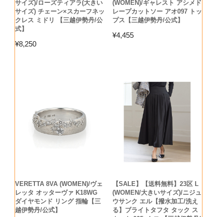
サイズ)/ローズティアラ(大きい
(WOMEN)/ギャレスト アシメド
サイズ) チェーン×スカーフネッ
レープカットソー アオ097 トッ
クレス ミドリ 【三越伊勢丹/公
プス【三越伊勢丹/公式】
式】
¥
4,455
¥
8,250
VERETTA 8VA (WOMEN)/ヴェ
【SALE】【送料無料】23区 L
レッタ オッターヴァ K18WG
(WOMEN/大きいサイズ)/ニジュ
ダイヤモンド リング 指輪【三
ウサンク エル【撥水加工/洗え
越伊勢丹/公式】
る】ブライトタフタ タック ス