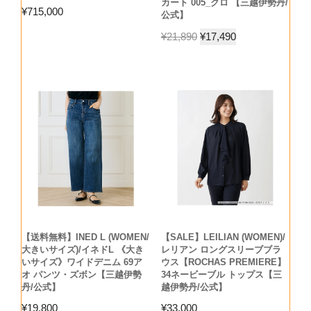
カート 005_クロ 【三越伊勢丹/
¥
715,000
公式】
¥
21,890
¥
17,490
【送料無料】INED L (WOMEN/
【SALE】LEILIAN (WOMEN)/
大きいサイズ)/イネドL 《大き
レリアン ロングスリーブブラ
いサイズ》ワイドデニム 69ア
ウス【ROCHAS PREMIERE】
オ パンツ・ズボン【三越伊勢
34ネービーブル トップス【三
丹/公式】
越伊勢丹/公式】
¥
19,800
¥
33,000