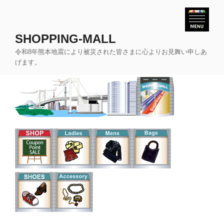
コ
ン
テ
SHOPPING-MALL
ン
令和8年熊本地震により被災された皆さまに心よりお見舞い申しあ
ツ
げます。
へ
ス
キ
ッ
プ