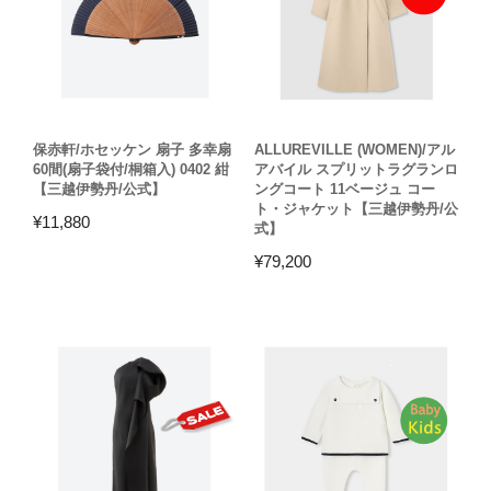
保赤軒/ホセッケン 扇子 多幸扇
ALLUREVILLE (WOMEN)/アル
60間(扇子袋付/桐箱入) 0402 紺
アバイル スプリットラグランロ
【三越伊勢丹/公式】
ングコート 11ベージュ コー
ト・ジャケット【三越伊勢丹/公
¥
11,880
式】
¥
79,200