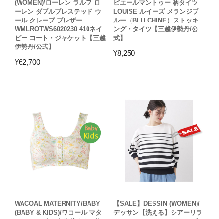
(WOMEN)/ローレン ラルフ ロ
ピエールマントゥー 柄タイツ
ーレン ダブルブレステッド ウ
LOUISE ルイーズ メランジブ
ール クレープ ブレザー
ルー（BLU CHINE）ストッキ
WMLROTWS6020230 410ネイ
ング・タイツ【三越伊勢丹/公
ビー コート・ジャケット【三越
式】
伊勢丹/公式】
¥
8,250
¥
62,700
WACOAL MATERNITY/BABY
【SALE】DESSIN (WOMEN)/
(BABY & KIDS)/ワコール マタ
デッサン【洗える】シアーリラ