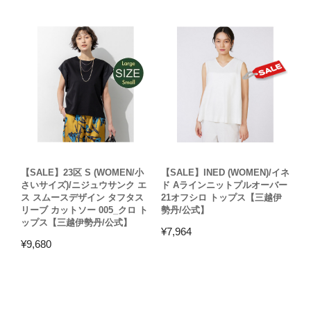
【SALE】23区 S (WOMEN/小
【SALE】INED (WOMEN)/イネ
さいサイズ)/ニジュウサンク エ
ド Aラインニットプルオーバー
ス スムースデザイン タフタス
21オフシロ トップス【三越伊
リーブ カットソー 005_クロ ト
勢丹/公式】
ップス【三越伊勢丹/公式】
¥
7,964
¥
9,680