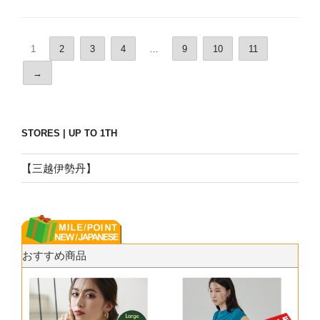
1
2
3
4
…
9
10
11
→
STORES | UP TO 1TH
【三越伊勢丹】
おすすめ商品