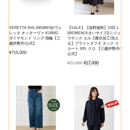
VERETTA 8VA (WOMEN)/ヴェ
【SALE】【送料無料】23区 L
レッタ オッターヴァ K18WG
(WOMEN/大きいサイズ)/ニジュ
ダイヤモンド リング 指輪【三
ウサンク エル【撥水加工/洗え
越伊勢丹/公式】
る】ブライトタフタ タック ス
カート 005_クロ 【三越伊勢丹/
¥
715,000
公式】
¥
21,890
¥
17,490