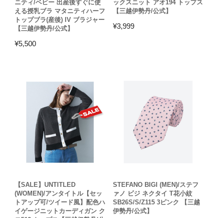
ニティ/ベビー 出産後すぐに使
ックスニット アオ194 トップス
える授乳ブラ マタニティハーフ
【三越伊勢丹/公式】
トップブラ(産後) IV ブラジャー
¥
3,999
【三越伊勢丹/公式】
¥
5,500
【SALE】UNTITLED
STEFANO BIGI (MEN)/ステフ
(WOMEN)/アンタイトル【セッ
ァノ ビジ ネクタイ T花小紋
トアップ可/ツイード風】配色ハ
SB26S/S/Z115 3ピンク 【三越
イゲージニットカーディガン ク
伊勢丹/公式】