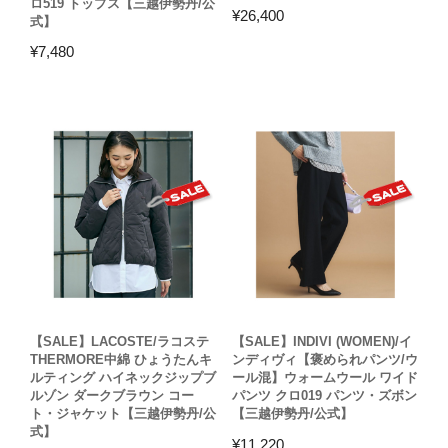
ロ519 トップス【三越伊勢丹/公
¥
26,400
式】
¥
7,480
【SALE】LACOSTE/ラコステ
【SALE】INDIVI (WOMEN)/イ
THERMORE中綿 ひょうたんキ
ンディヴィ【褒められパンツ/ウ
ルティング ハイネックジップブ
ール混】ウォームウール ワイド
ルゾン ダークブラウン コー
パンツ クロ019 パンツ・ズボン
ト・ジャケット【三越伊勢丹/公
【三越伊勢丹/公式】
式】
¥
11,220