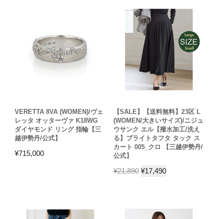
VERETTA 8VA (WOMEN)/ヴェ
【SALE】【送料無料】23区 L
レッタ オッターヴァ K18WG
(WOMEN/大きいサイズ)/ニジュ
ダイヤモンド リング 指輪【三
ウサンク エル【撥水加工/洗え
越伊勢丹/公式】
る】ブライトタフタ タック ス
カート 005_クロ 【三越伊勢丹/
¥
715,000
公式】
¥
21,890
¥
17,490