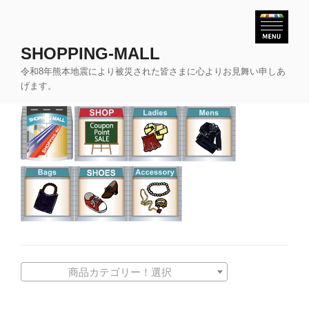
コ
ン
テ
SHOPPING-MALL
ン
令和8年熊本地震により被災された皆さまに心よりお見舞い申しあ
ツ
げます。
へ
ス
キ
ッ
プ
商品カテゴリー！選択