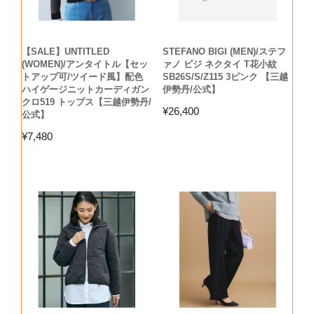
【SALE】UNTITLED
STEFANO BIGI (MEN)/ステフ
(WOMEN)/アンタイトル【セッ
ァノ ビジ ネクタイ T花小紋
トアップ可/ツイード風】配色
SB26S/S/Z115 3ピンク 【三越
ハイゲージニットカーディガン
伊勢丹/公式】
クロ519 トップス【三越伊勢丹/
¥
26,400
公式】
¥
7,480