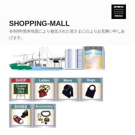
コ
ン
テ
SHOPPING-MALL
ン
令和8年熊本地震により被災された皆さまに心よりお見舞い申しあ
ツ
げます。
へ
ス
キ
ッ
プ