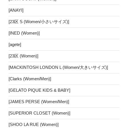
[ANAYI]
[23区 S (Women/小さいサイズ)]
[INED (Women)]
[agete]
[23区 (Women)]
[MACKINTOSH LONDON L (Women/大きいサイズ)]
[Clarks (Women/Men)]
[GELATO PIQUE KIDS & BABY]
[JAMES PERSE (Women/Men)]
[SUPERIOR CLOSET (Women)]
[SHOO LA RUE (Women)]