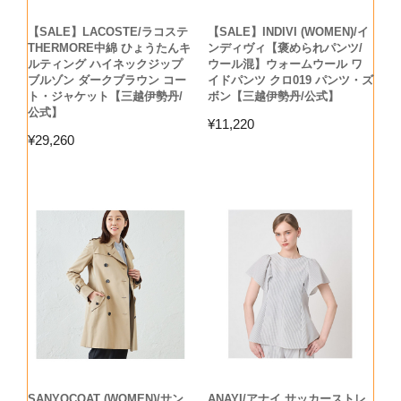
【SALE】LACOSTE/ラコステ
【SALE】INDIVI (WOMEN)/イ
THERMORE中綿 ひょうたんキ
ンディヴィ【褒められパンツ/
ルティング ハイネックジップ
ウール混】ウォームウール ワ
ブルゾン ダークブラウン コー
イドパンツ クロ019 パンツ・ズ
ト・ジャケット【三越伊勢丹/
ボン【三越伊勢丹/公式】
公式】
¥
11,220
¥
29,260
SANYOCOAT (WOMEN)/サン
ANAYI/アナイ サッカーストレ