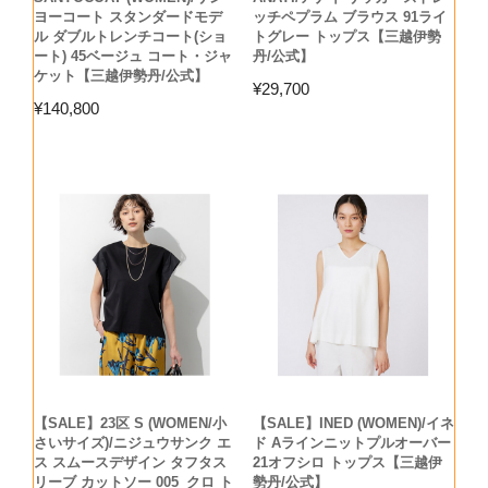
ヨーコート スタンダードモデ
ッチペプラム ブラウス 91ライ
ル ダブルトレンチコート(ショ
トグレー トップス【三越伊勢
ート) 45ベージュ コート・ジャ
丹/公式】
ケット【三越伊勢丹/公式】
¥
29,700
¥
140,800
【SALE】23区 S (WOMEN/小
【SALE】INED (WOMEN)/イネ
さいサイズ)/ニジュウサンク エ
ド Aラインニットプルオーバー
ス スムースデザイン タフタス
21オフシロ トップス【三越伊
リーブ カットソー 005_クロ ト
勢丹/公式】