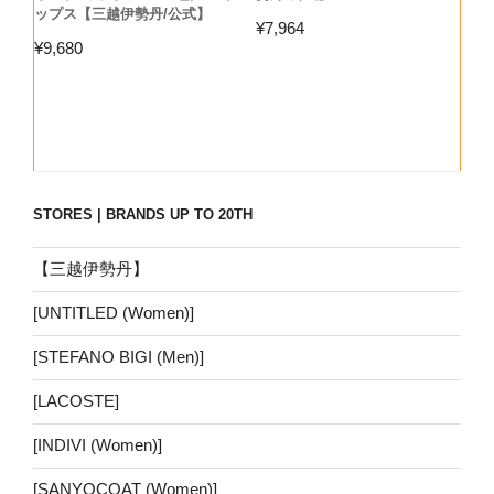
ップス【三越伊勢丹/公式】
¥
7,964
¥
9,680
STORES | BRANDS UP TO 20TH
【三越伊勢丹】
[UNTITLED (Women)]
[STEFANO BIGI (Men)]
[LACOSTE]
[INDIVI (Women)]
[SANYOCOAT (Women)]