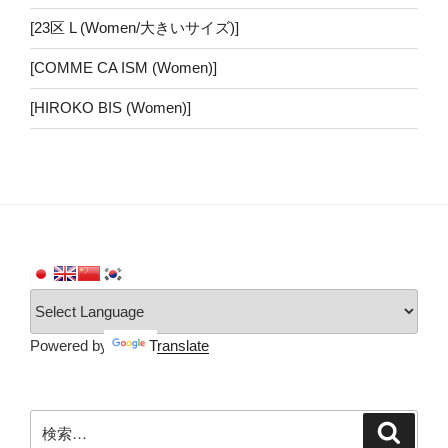
[23区 L (Women/大きいサイズ)]
[COMME CA ISM (Women)]
[HIROKO BIS (Women)]
Powered by
Translate
検
検
索
索: