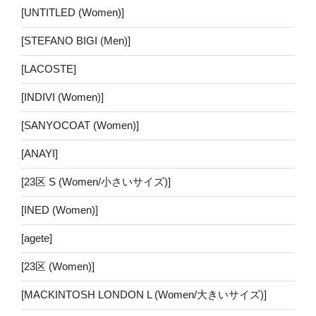
[UNTITLED (Women)]
[STEFANO BIGI (Men)]
[LACOSTE]
[INDIVI (Women)]
[SANYOCOAT (Women)]
[ANAYI]
[23区 S (Women/小さいサイズ)]
[INED (Women)]
[agete]
[23区 (Women)]
[MACKINTOSH LONDON L (Women/大きいサイズ)]