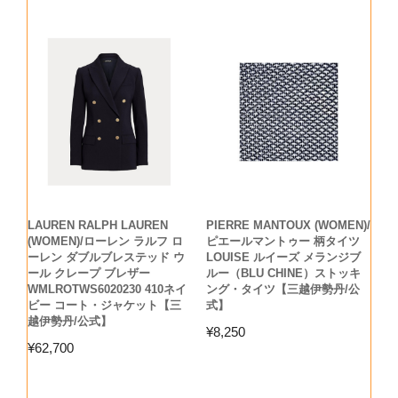
LAUREN RALPH LAUREN
PIERRE MANTOUX (WOMEN)/
(WOMEN)/ローレン ラルフ ロ
ピエールマントゥー 柄タイツ
ーレン ダブルブレステッド ウ
LOUISE ルイーズ メランジブ
ール クレープ ブレザー
ルー（BLU CHINE）ストッキ
WMLROTWS6020230 410ネイ
ング・タイツ【三越伊勢丹/公
ビー コート・ジャケット【三
式】
越伊勢丹/公式】
¥
8,250
¥
62,700