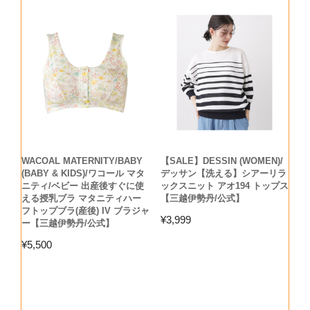
WACOAL MATERNITY/BABY
【SALE】DESSIN (WOMEN)/
(BABY & KIDS)/ワコール マタ
デッサン【洗える】シアーリラ
ニティ/ベビー 出産後すぐに使
ックスニット アオ194 トップス
える授乳ブラ マタニティハー
【三越伊勢丹/公式】
フトップブラ(産後) IV ブラジャ
¥
3,999
ー【三越伊勢丹/公式】
¥
5,500