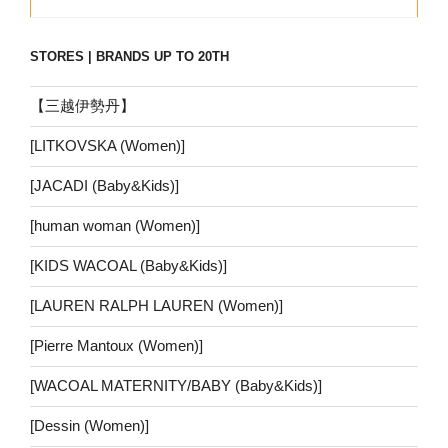
STORES | BRANDS UP TO 20TH
【三越伊勢丹】
[LITKOVSKA (Women)]
[JACADI (Baby&Kids)]
[human woman (Women)]
[KIDS WACOAL (Baby&Kids)]
[LAUREN RALPH LAUREN (Women)]
[Pierre Mantoux (Women)]
[WACOAL MATERNITY/BABY (Baby&Kids)]
[Dessin (Women)]