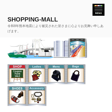
コ
ン
テ
SHOPPING-MALL
ン
令和8年熊本地震により被災された皆さまに心よりお見舞い申しあ
ツ
げます。
へ
ス
キ
ッ
プ