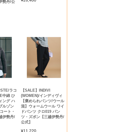
伊勢丹/公
STE/ラコ
【SALE】INDIVI
RE中綿 ひ
(WOMEN)/インディヴィ
ィング ハ
【褒められパンツ/ウール
ブルゾン
混】ウォームウール ワイ
 コート・
ドパンツ クロ019 パン
越伊勢丹/
ツ・ズボン【三越伊勢丹/
公式】
¥
11,220