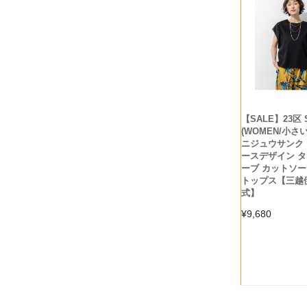
【SALE】23区 
(WOMEN/小さ
ニジュウサンク 
ースデザイン 
ーブ カットソー 
トップス【三越
式】
¥
9,680