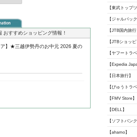
【東武トップ
【ジャルパック
【JTB国内旅行
情報 おすすめショッピング情報！
【JTBショッ
】★三越伊勢丹のお中元 2026 夏の
【ヤフートラ
【Expedia Ja
【日本旅行】
【びゅうトラ
【FMV Store】
【DELL】
【ソフトバンク
【ahamo】