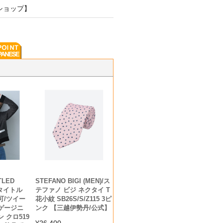
ショップ】
TLED
STEFANO BIGI (MEN)/ス
ンタイトル
テファノ ビジ ネクタイ T
可/ツイー
花小紋 SB26S/S/Z115 3ピ
ゲージニ
ンク 【三越伊勢丹/公式】
 クロ519
¥
26,400