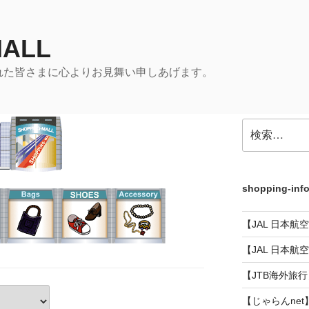
MALL
れた皆さまに心よりお見舞い申しあげます。
検
索:
shopping-inf
【JAL 日本航
【JAL 日本航
【JTB海外旅行
【じゃらんnet