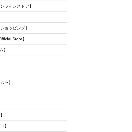
オンラインストア】
トショッピング】
ficial Store】
アム】
タムラ】
】
ブ】
スト】