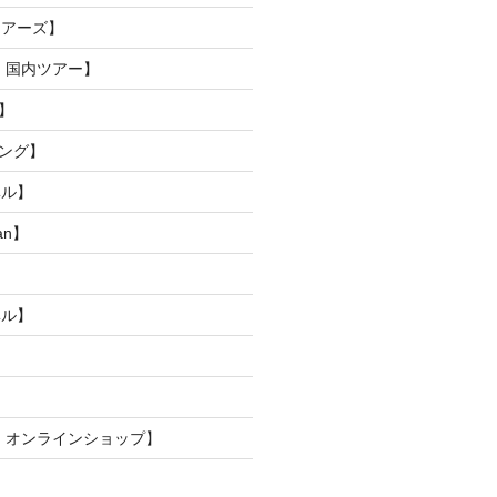
ツアーズ】
 国内ツアー】
】
ピング】
ベル】
pan】
ベル】
 オンラインショップ】