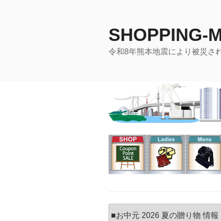
コ
ン
SHOPPING-
テ
ン
令和8年熊本地震により被災さ
ツ
へ
ス
キ
ッ
プ