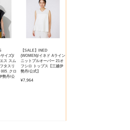
S
【SALE】INED
いサイズ)/
(WOMEN)/イネド Aライン
エス スム
ニットプルオーバー 21オ
タフタスリ
フシロ トップス【三越伊
005_クロ
勢丹/公式】
伊勢丹/公
¥
7,964