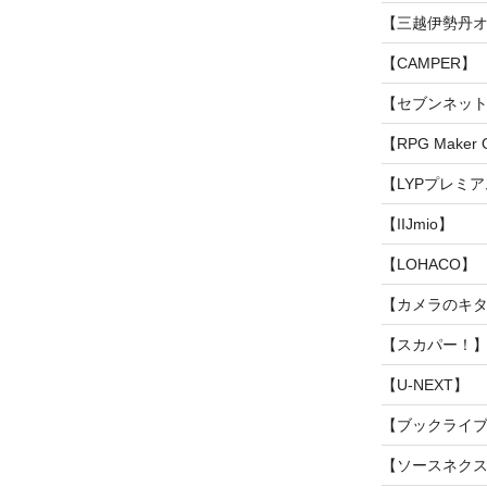
【三越伊勢丹
【CAMPER】
【セブンネッ
【RPG Maker Of
【LYPプレミ
【IIJmio】
【LOHACO】
【カメラのキ
【スカパー！
【U-NEXT】
【ブックライ
【ソースネク