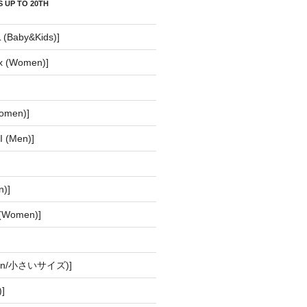
 UP TO 20TH
(Baby&Kids)]
ux (Women)]
】
omen)]
 (Men)]
n)]
(Women)]
men/小さいサイズ)]
]