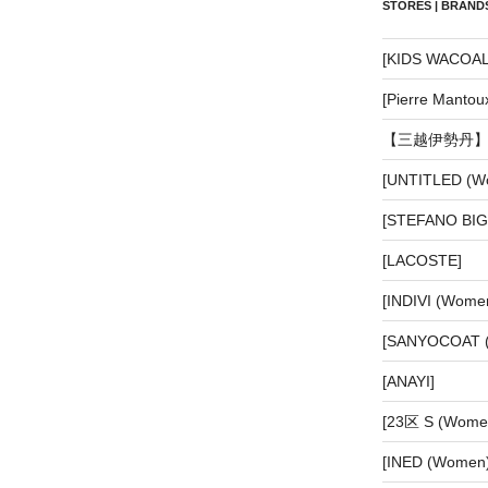
STORES | BRANDS
[KIDS WACOAL 
[Pierre Manto
【三越伊勢丹
[UNTITLED (W
[STEFANO BIGI
[LACOSTE]
[INDIVI (Wome
[SANYOCOAT 
[ANAYI]
[23区 S (Wo
[INED (Women)