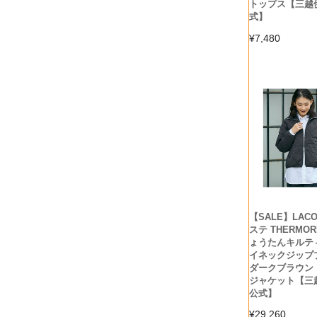
トップス【三越
式】
¥
7,480
【SALE】LACO
ステ THERMO
ょうたんキルテ
イネックジップ
ダークブラウン
ジャケット【三
公式】
¥
29,260