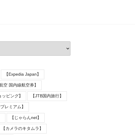
【Expedia Japan】
本航空 国内線航空券】
ショッピング】
【JTB国内旅行】
Pプレミアム】
】
【じゃらんnet】
【カメラのキタムラ】