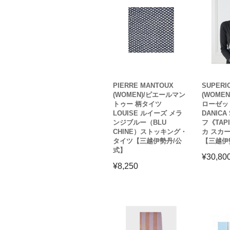
PIERRE MANTOUX
SUPERI
(WOMEN)/ピエールマン
(WOME
トゥー 柄タイツ
ローゼット
LOUISE ルイーズ メラ
DANICA
ンジブルー（BLU
フ《TAPI
CHINE）ストッキング・
カ スカ
タイツ【三越伊勢丹/公
【三越伊
式】
¥
30,80
¥
8,250