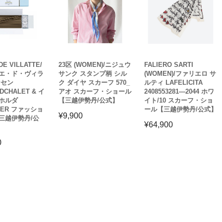
DE VILLATTE/
23区 (WOMEN)/ニジュウ
FALIERO SARTI
エ・ド・ヴィラ
サンク スタンプ柄 シル
(WOMEN)/ファリエロ サ
ンセン
ク ダイヤ スカーフ 570_
ルティ LAFELICITA
DCHALET & イ
アオ スカーフ・ショール
2408553281―2044 ホワ
ホルダ
【三越伊勢丹/公式】
イト/10 スカーフ・ショ
WER ファッショ
ール【三越伊勢丹/公式】
¥
9,900
三越伊勢丹/公
¥
64,900
0