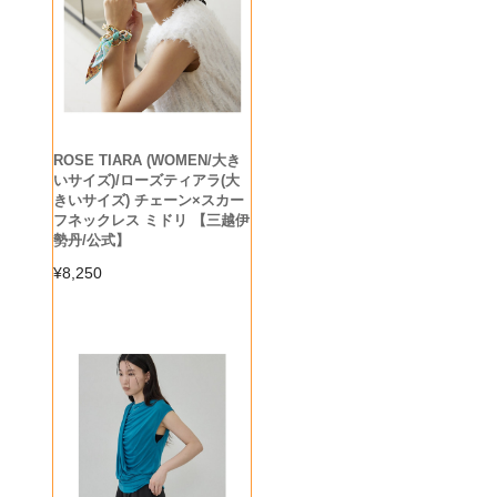
ROSE TIARA (WOMEN/大き
いサイズ)/ローズティアラ(大
きいサイズ) チェーン×スカー
フネックレス ミドリ 【三越伊
勢丹/公式】
¥
8,250