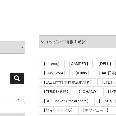
【ahamo】
【CAMPER】
【DELL】
【FMV Store】
【IIJmio】
【JAL 日
検
【JAL 日本航空 国際線航空券】
【JTB
索
【JTB海外旅行】
【LOHACO】
【LY
×
【RPG Maker Official Store】
【U-NEXT
【びゅうトラベル】
【アソビュー！】