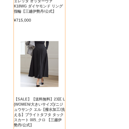
ェレッタ オッターヴァ
K18WG ダイヤモンド リング
指輪【三越伊勢丹/公式】
¥
715,000
【SALE】【送料無料】23区 L
(WOMEN/大きいサイズ)/ニジ
ュウサンク エル【撥水加工/洗
える】ブライトタフタ タック
スカート 005_クロ 【三越伊
勢丹/公式】