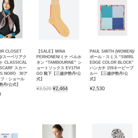
OR CLOSET
【SALE】MINA
PAUL SMITH (WOMEN)/
N)/スーペリアク
PERHONEN/ミナ ペルホ
ポール・スミス “SWIRL
 CLASSICAL
ネン “TAMBOURINE” シ
EDGE COLOR BLOCK”
 SCARF スカー
ョートソックス EV1754
ハンカチ 159ネービーブ
S NOIR》 30ア
GO 靴下【三越伊勢丹/公
ルー 【三越伊勢丹/公
ーフ・ショール
式】
式】
勢丹/公式】
¥
3,520
¥
2,464
¥
2,530
0