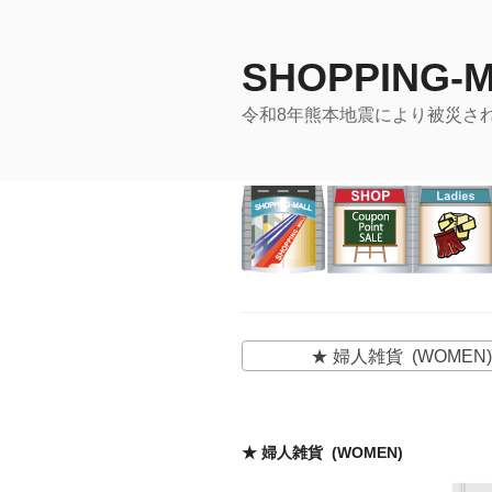
コ
ン
SHOPPING-
テ
ン
令和8年熊本地震により被災さ
ツ
へ
ス
キ
ッ
プ
★ 婦人雑貨 (WOMEN)
★ 婦人雑貨 (WOMEN)