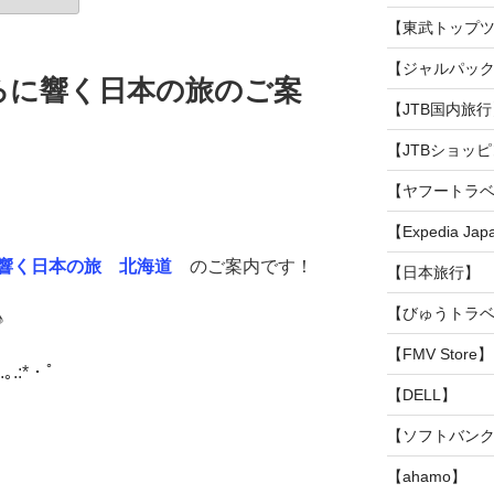
【東武トップ
【ジャルパック
ろに響く日本の旅のご案
【JTB国内旅行
【JTBショッ
【ヤフートラ
【Expedia Ja
響く日本の旅 北海道
のご案内です！
【日本旅行】
【びゅうトラ
♪
【FMV Store】
.｡.:*・ﾟ
【DELL】
【ソフトバンク
【ahamo】