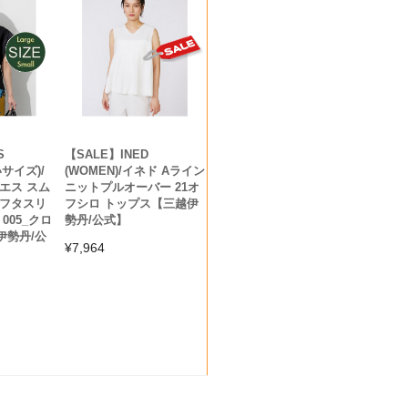
S
【SALE】INED
いサイズ)/
(WOMEN)/イネド Aライン
エス スム
ニットプルオーバー 21オ
タフタスリ
フシロ トップス【三越伊
005_クロ
勢丹/公式】
伊勢丹/公
¥
7,964