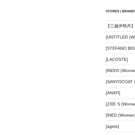
STORES | BRANDS
【三越伊勢丹
[UNTITLED (W
[STEFANO BIGI
[LACOSTE]
[INDIVI (Wome
[SANYOCOAT 
[ANAYI]
[23区 S (Wo
[INED (Women)
[agete]