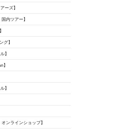
ツアーズ】
 国内ツアー】
】
ピング】
ベル】
pan】
ベル】
 オンラインショップ】