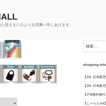
MALL
れた皆さまに心よりお見舞い申しあげます。
検
索:
shopping-inf
【JAL 日本航
【JAL 日本航
【JTB海外旅行
【じゃらんnet