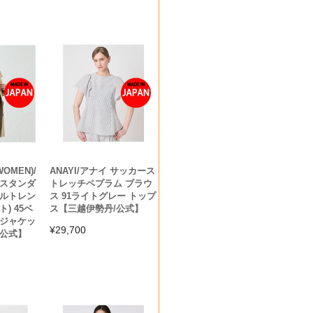
WOMEN)/
ANAYI/アナイ サッカース
 スタンダ
トレッチペプラム ブラウ
ブルトレン
ス 91ライトグレー トップ
) 45ベ
ス【三越伊勢丹/公式】
・ジャケッ
¥
29,700
/公式】