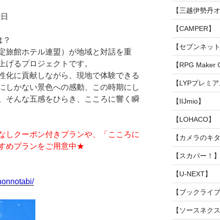
【三越伊勢丹
0日
【CAMPER】
は？
【セブンネッ
定旅館ホテル連盟）が地域と対話を重
上げるプロジェクトです。
【RPG Maker Of
性化に貢献しながら、現地で体験できる
【LYPプレミ
にしかない景色への感動、この時期にし
。そんな五感をひらき、こころに響く瞬
【IIJmio】
【LOHACO】
なしクーポン付きプランや、「こころに
【カメラのキ
すめプランをご用意中★
【スカパー！
【U-NEXT】
honnotabi/
【ブックライ
【ソースネク