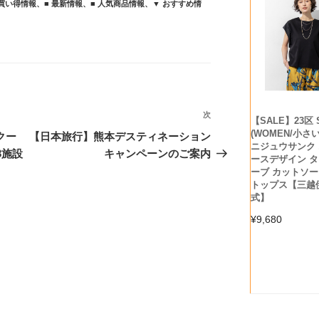
お買い得情報
、
■ 最新情報
、
■ 人気商品情報
、
▼ おすすめ情
次
次
【SALE】23区 
(WOMEN/小さ
の
クー
【日本旅行】熊本デスティネーション
ニジュウサンク 
投
3施設
キャンペーンのご案内
ースデザイン 
稿
ーブ カットソー 
トップス【三越
式】
¥
9,680