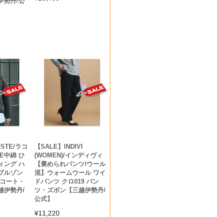
伊勢丹/公
STE/ラコ
【SALE】INDIVI
RE中綿 ひ
(WOMEN)/インディヴィ
ィング ハ
【褒められパンツ/ウール
ブルゾン
混】ウォームウール ワイ
 コート・
ドパンツ クロ019 パン
越伊勢丹/
ツ・ズボン【三越伊勢丹/
公式】
¥
11,220