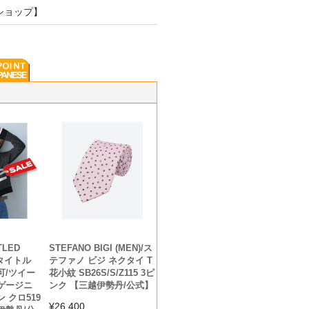
ショップ】
TLED
STEFANO BIGI (MEN)/ス
ンタイトル
テファノ ビジ ネクタイ T
可/ツイー
花小紋 SB26S/S/Z115 3ピ
ゲージニ
ンク 【三越伊勢丹/公式】
 クロ519
¥
26,400