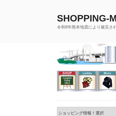
コ
ン
SHOPPING-
テ
ン
令和8年熊本地震により被災さ
ツ
へ
ス
キ
ッ
プ