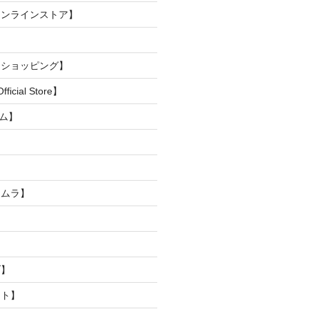
オンラインストア】
トショッピング】
ficial Store】
アム】
タムラ】
】
ブ】
スト】