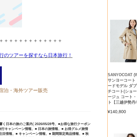
＋＋＋＋＋＋＋＋＋＋＋＋＋
行のツアーを探すなら日本旅行！
SANYOCOAT (
サンヨーコート
ードモデル ダ
宿泊・海外ツアー販売
チコート(ショート
ージュ コート
ト【三越伊勢丹
¥
140,800
日本の旅のご案内│2026/05/28号
、
■お得な旅行クーポン
旅行キャンペーン情報
、
■ 日本の旅情報
、
■ お得グルメ旅情
め注目情報
、
■ キャンペーン情報
、
■ 期間限定商品情報
、
■ 秋