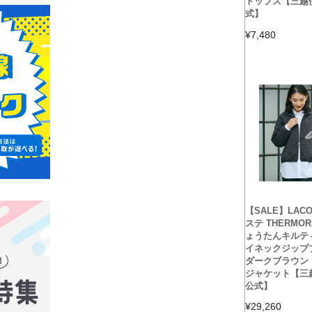
トップス【三越
式】
¥
7,480
【SALE】LACO
ステ THERMO
ょうたんキルテ
イネックジップ
ダークブラウン
ジャケット【三
公式】
¥
29,260