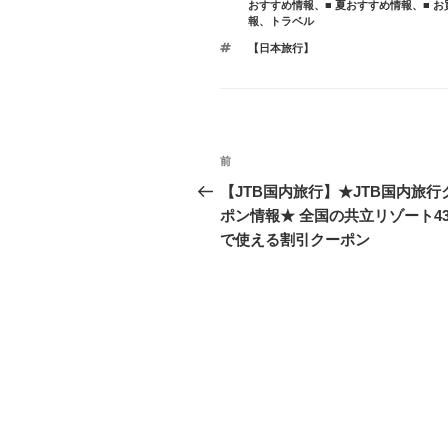
リ
おすすめ情報
、
■ 夏おすすめ情報
、
■ 
ー
報
、
トラベル
タ
【日本旅行】
グ
投
前
前
稿
の
【JTB国内旅行】★JTB国内旅行
投
ポン情報★ 全国の共立リゾート4
ナ
稿
で使える割引クーポン
ビ
ゲ
ー
シ
ョ
ン