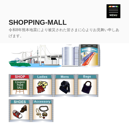
コ
ン
テ
SHOPPING-MALL
ン
令和8年熊本地震により被災された皆さまに心よりお見舞い申しあ
ツ
げます。
へ
ス
キ
ッ
プ