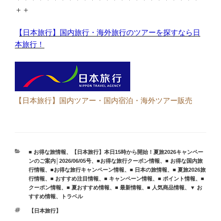
＋＋
【日本旅行】国内旅行・海外旅行のツアーを探すなら日
本旅行！
【日本旅行】国内ツアー・国内宿泊・海外ツアー販売
カ
■ お得な旅情報
、
【日本旅行】本日15時から開始！夏旅2026キャンペー
テ
ンのご案内│2026/06/05号
、
■お得な旅行クーポン情報
、
■ お得な国内旅
ゴ
行情報
、
■お得な旅行キャンペーン情報
、
■ 日本の旅情報
、
■ 夏旅2026旅
リ
行情報
、
■ おすすめ注目情報
、
■ キャンペーン情報
、
■ ポイント情報
、
■
ー
クーポン情報
、
■ 夏おすすめ情報
、
■ 最新情報
、
■ 人気商品情報
、
▼ お
すすめ情報
、
トラベル
タ
【日本旅行】
グ