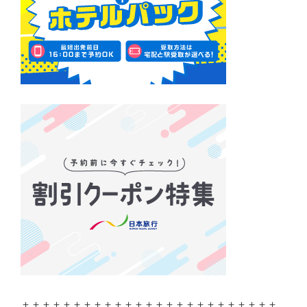
＋＋＋＋＋＋＋＋＋＋＋＋＋＋＋＋＋＋＋＋＋＋＋＋＋