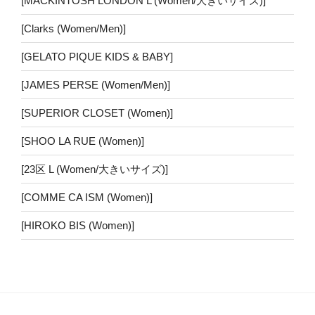
[MACKINTOSH LONDON L (Women/大きいサイズ)]
[Clarks (Women/Men)]
[GELATO PIQUE KIDS & BABY]
[JAMES PERSE (Women/Men)]
[SUPERIOR CLOSET (Women)]
[SHOO LA RUE (Women)]
[23区 L (Women/大きいサイズ)]
[COMME CA ISM (Women)]
[HIROKO BIS (Women)]