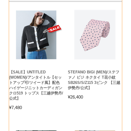
【SALE】UNTITLED
STEFANO BIGI (MEN)/ステフ
(WOMEN)/アンタイトル【セッ
ァノ ビジ ネクタイ T花小紋
トアップ可/ツイード風】配色
SB26S/S/Z115 3ピンク 【三越
ハイゲージニットカーディガン
伊勢丹/公式】
クロ519 トップス【三越伊勢丹/
¥
26,400
公式】
¥
7,480