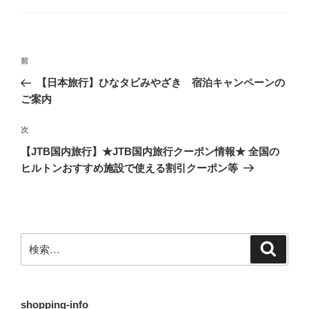
投
前
前
稿
の
【日本旅行】ひなタビみやざき 宿泊キャンペーンの
ナ
投
ご案内
ビ
稿
ゲ
次
次
の
ー
【JTB国内旅行】★JTB国内旅行クーポン情報★ 全国の
投
ヒルトンおすすめ施設で使える割引クーポン等
シ
稿
ョ
ン
検
検
索
索:
shopping-info