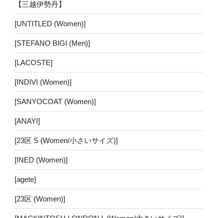
【三越伊勢丹】
[UNTITLED (Women)]
[STEFANO BIGI (Men)]
[LACOSTE]
[INDIVI (Women)]
[SANYOCOAT (Women)]
[ANAYI]
[23区 S (Women/小さいサイズ)]
[INED (Women)]
[agete]
[23区 (Women)]