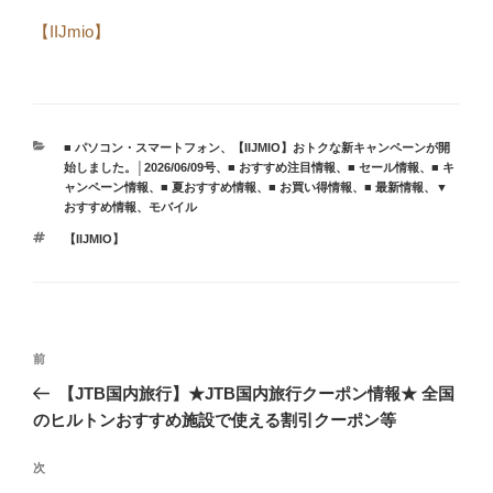
【IIJmio】
カ
■ パソコン・スマートフォン
、
【IIJMIO】おトクな新キャンペーンが開
テ
始しました。│2026/06/09号
、
■ おすすめ注目情報
、
■ セール情報
、
■ キ
ゴ
ャンペーン情報
、
■ 夏おすすめ情報
、
■ お買い得情報
、
■ 最新情報
、
▼
リ
おすすめ情報
、
モバイル
ー
タ
【IIJMIO】
グ
投
前
前
稿
の
【JTB国内旅行】★JTB国内旅行クーポン情報★ 全国
ナ
投
のヒルトンおすすめ施設で使える割引クーポン等
ビ
稿
ゲ
次
次