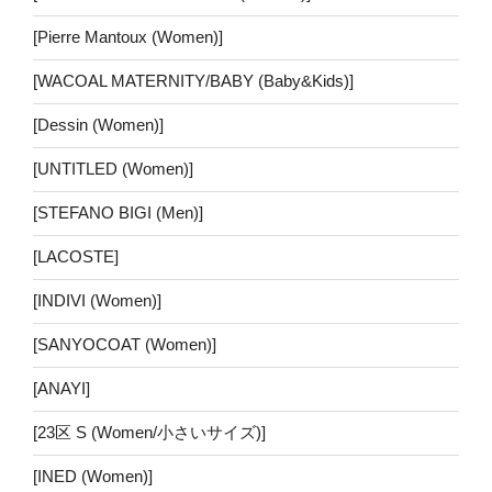
[Pierre Mantoux (Women)]
[WACOAL MATERNITY/BABY (Baby&Kids)]
[Dessin (Women)]
[UNTITLED (Women)]
[STEFANO BIGI (Men)]
[LACOSTE]
[INDIVI (Women)]
[SANYOCOAT (Women)]
[ANAYI]
[23区 S (Women/小さいサイズ)]
[INED (Women)]