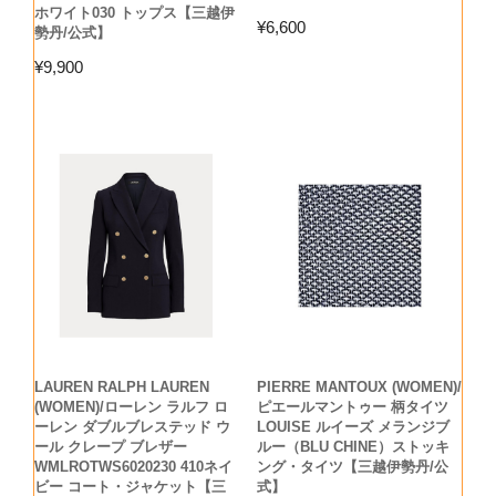
ホワイト030 トップス【三越伊
¥
6,600
勢丹/公式】
¥
9,900
LAUREN RALPH LAUREN
PIERRE MANTOUX (WOMEN)/
(WOMEN)/ローレン ラルフ ロ
ピエールマントゥー 柄タイツ
ーレン ダブルブレステッド ウ
LOUISE ルイーズ メランジブ
ール クレープ ブレザー
ルー（BLU CHINE）ストッキ
WMLROTWS6020230 410ネイ
ング・タイツ【三越伊勢丹/公
ビー コート・ジャケット【三
式】