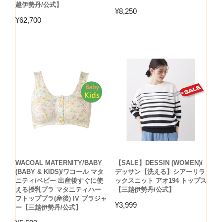
越伊勢丹/公式】
¥
8,250
¥
62,700
WACOAL MATERNITY/BABY
【SALE】DESSIN (WOMEN)/
(BABY & KIDS)/ワコール マタ
デッサン【洗える】シアーリラ
ニティ/ベビー 出産後すぐに使
ックスニット アオ194 トップス
える授乳ブラ マタニティハー
【三越伊勢丹/公式】
フトップブラ(産後) IV ブラジャ
¥
3,999
ー【三越伊勢丹/公式】