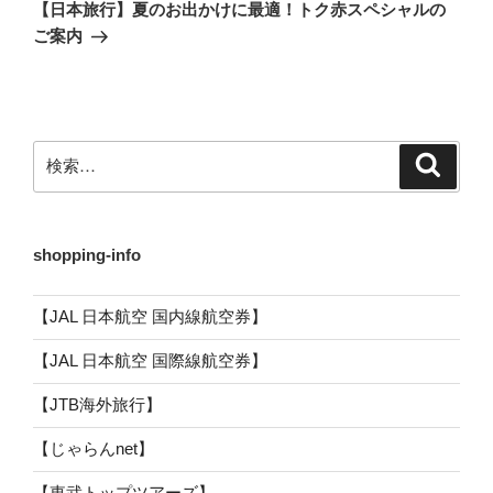
の
ー
【日本旅行】夏のお出かけに最適！トク赤スペシャルの
投
ご案内
シ
稿
ョ
ン
検
検
索
索:
shopping-info
【JAL 日本航空 国内線航空券】
【JAL 日本航空 国際線航空券】
【JTB海外旅行】
【じゃらんnet】
【東武トップツアーズ】