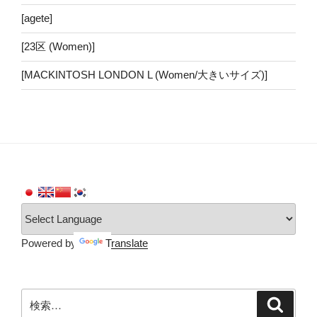
[agete]
[23区 (Women)]
[MACKINTOSH LONDON L (Women/大きいサイズ)]
Powered by
Translate
検
検
索
索: