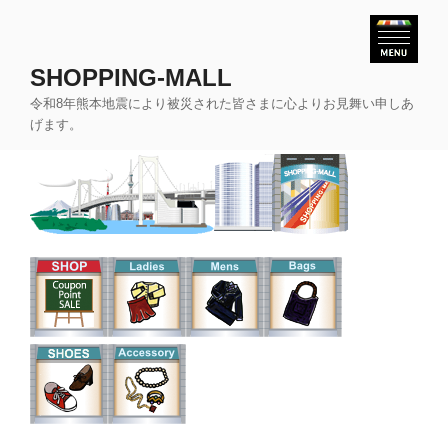
コ
ン
テ
SHOPPING-MALL
ン
令和8年熊本地震により被災された皆さまに心よりお見舞い申しあ
ツ
げます。
へ
ス
キ
ッ
プ