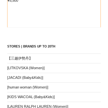
¥
5,500
STORES | BRANDS UP TO 20TH
【三越伊勢丹】
[LITKOVSKA (Women)]
[JACADI (Baby&Kids)]
[human woman (Women)]
[KIDS WACOAL (Baby&Kids)]
[LAUREN RALPH LAUREN (Women)]