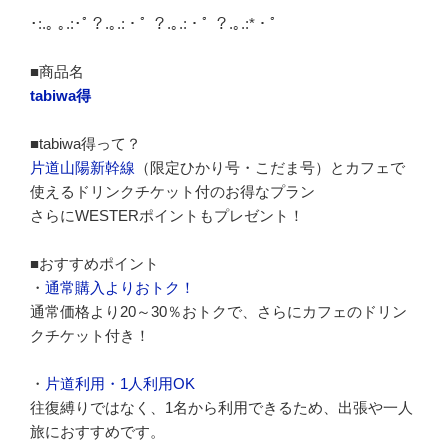
･:.｡ ｡.:･ﾟ？.｡.:・ﾟ ？.｡.:・ﾟ ？.｡.:*・ﾟ
■商品名
tabiwa得
■tabiwa得って？
片道山陽新幹線
（限定ひかり号・こだま号）とカフェで
使えるドリンクチケット付のお得なプラン
さらにWESTERポイントもプレゼント！
■おすすめポイント
・
通常購入よりおトク！
通常価格より20～30％おトクで、さらにカフェのドリン
クチケット付き！
・
片道利用・1人利用OK
往復縛りではなく、1名から利用できるため、出張や一人
旅におすすめです。