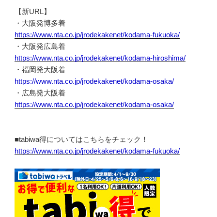
【新URL】
・大阪発博多着
https://www.nta.co.jp/jrodekakenet/kodama-fukuoka/
・大阪発広島着
https://www.nta.co.jp/jrodekakenet/kodama-hiroshima/
・福岡発大阪着
https://www.nta.co.jp/jrodekakenet/kodama-osaka/
・広島発大阪着
https://www.nta.co.jp/jrodekakenet/kodama-osaka/
■tabiwa得についてはこちらをチェック！
https://www.nta.co.jp/jrodekakenet/kodama-fukuoka/