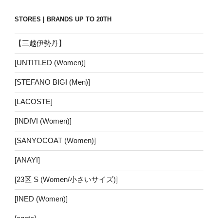
STORES | BRANDS UP TO 20TH
【三越伊勢丹】
[UNTITLED (Women)]
[STEFANO BIGI (Men)]
[LACOSTE]
[INDIVI (Women)]
[SANYOCOAT (Women)]
[ANAYI]
[23区 S (Women/小さいサイズ)]
[INED (Women)]