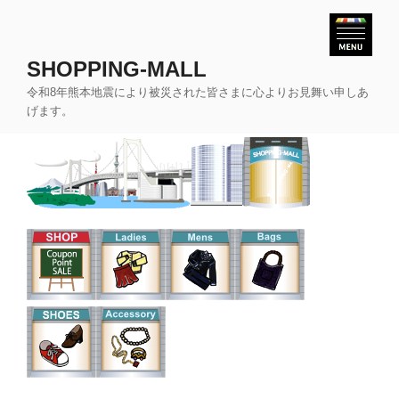
コ
ン
テ
SHOPPING-MALL
ン
令和8年熊本地震により被災された皆さまに心よりお見舞い申しあ
ツ
げます。
へ
ス
キ
ッ
プ