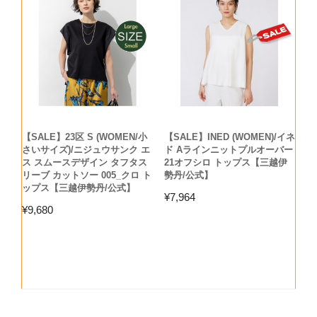
【SALE】23区 S (WOMEN/小
【SALE】INED (WOMEN)/イネ
さいサイズ)/ニジュウサンク エ
ド Aラインニットプルオーバー
ス スムースデザイン タフタス
21オフシロ トップス【三越伊
リーブ カットソー 005_クロ ト
勢丹/公式】
ップス【三越伊勢丹/公式】
¥
7,964
¥
9,680