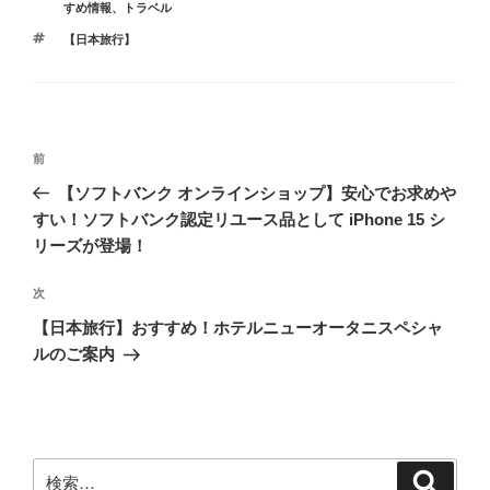
ー
すめ情報
、
トラベル
タ
【日本旅行】
グ
投
前
前
稿
の
【ソフトバンク オンラインショップ】安心でお求めや
ナ
投
すい！ソフトバンク認定リユース品として iPhone 15 シ
ビ
稿
リーズが登場！
ゲ
次
次
ー
の
【日本旅行】おすすめ！ホテルニューオータニスペシャ
シ
投
ルのご案内
ョ
稿
ン
検
検