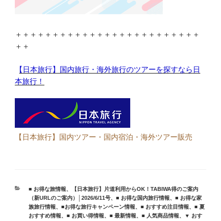
＋＋＋＋＋＋＋＋＋＋＋＋＋＋＋＋＋＋＋＋＋＋＋＋＋
＋＋
【日本旅行】国内旅行・海外旅行のツアーを探すなら日
本旅行！
【日本旅行】国内ツアー・国内宿泊・海外ツアー販売
カ
■ お得な旅情報
、
【日本旅行】片道利用からOK！TABIWA得のご案内
テ
（新URLのご案内）│2026/6/11号
、
■ お得な国内旅行情報
、
■ お得な家
ゴ
族旅行情報
、
■お得な旅行キャンペーン情報
、
■ おすすめ注目情報
、
■ 夏
リ
おすすめ情報
、
■ お買い得情報
、
■ 最新情報
、
■ 人気商品情報
、
▼ おす