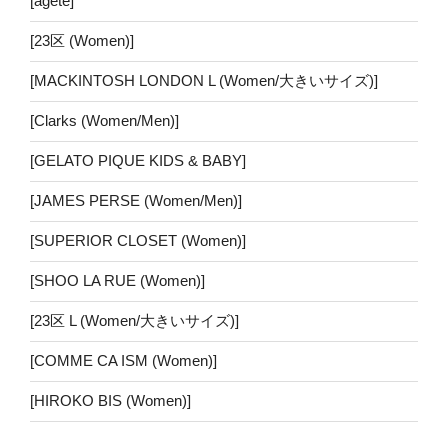
[agete]
[23区 (Women)]
[MACKINTOSH LONDON L (Women/大きいサイズ)]
[Clarks (Women/Men)]
[GELATO PIQUE KIDS & BABY]
[JAMES PERSE (Women/Men)]
[SUPERIOR CLOSET (Women)]
[SHOO LA RUE (Women)]
[23区 L (Women/大きいサイズ)]
[COMME CA ISM (Women)]
[HIROKO BIS (Women)]