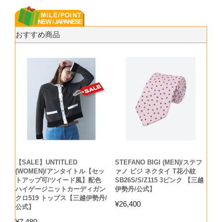
おすすめ商品
【SALE】UNTITLED
STEFANO BIGI (MEN)/ステフ
(WOMEN)/アンタイトル【セッ
ァノ ビジ ネクタイ T花小紋
トアップ可/ツイード風】配色
SB26S/S/Z115 3ピンク 【三越
ハイゲージニットカーディガン
伊勢丹/公式】
クロ519 トップス【三越伊勢丹/
¥
26,400
公式】
¥
7,480