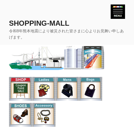
コ
ン
テ
SHOPPING-MALL
ン
令和8年熊本地震により被災された皆さまに心よりお見舞い申しあ
ツ
げます。
へ
ス
キ
ッ
プ