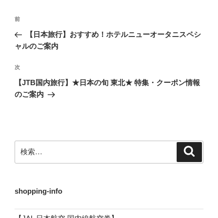
投
前
前
稿
の
【日本旅行】おすすめ！ホテルニューオータニスペシ
ナ
投
ャルのご案内
ビ
稿
ゲ
次
次
の
ー
【JTB国内旅行】★日本の旬 東北★ 特集・クーポン情報
投
のご案内
シ
稿
ョ
ン
検
検
索
索:
shopping-info