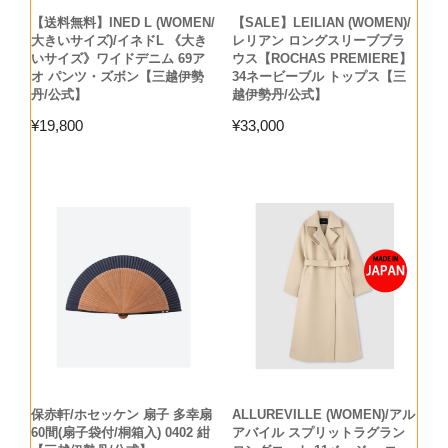
【送料無料】INED L (WOMEN/
【SALE】LEILIAN (WOMEN)/
大きいサイズ)/イネドL 《大き
レリアン ロングスリーブブラ
いサイズ》ワイドデニム 69ア
ウス【ROCHAS PREMIERE】
オ パンツ・ズボン【三越伊勢
34ネービーブル トップス【三
丹/公式】
越伊勢丹/公式】
¥
19,800
¥
33,000
保赤軒/ホセッケン 扇子 多幸扇
ALLUREVILLE (WOMEN)/アル
60間(扇子袋付/桐箱入) 0402 紺
アバイル スプリットラグラン