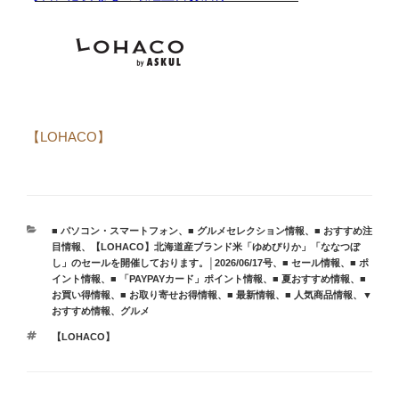
【LOHACO】
カ
■ パソコン・スマートフォン
、
■ グルメセレクション情報
、
■ おすすめ注
テ
目情報
、
【LOHACO】北海道産ブランド米「ゆめぴりか」「ななつぼ
ゴ
し」のセールを開催しております。│2026/06/17号
、
■ セール情報
、
■ ポ
リ
イント情報
、
■ 「PAYPAYカード」ポイント情報
、
■ 夏おすすめ情報
、
■
ー
お買い得情報
、
■ お取り寄せお得情報
、
■ 最新情報
、
■ 人気商品情報
、
▼
おすすめ情報
、
グルメ
タ
【LOHACO】
グ