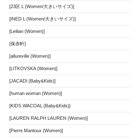
[23区 L (Women/大きいサイズ)]
[INED L (Women/大きいサイズ)]
[Leilian (Women)]
[保赤軒]
[allureville (Women)]
[LITKOVSKA (Women)]
[JACADI (Baby&Kids)]
[human woman (Women)]
[KIDS WACOAL (Baby&Kids)]
[LAUREN RALPH LAUREN (Women)]
[Pierre Mantoux (Women)]