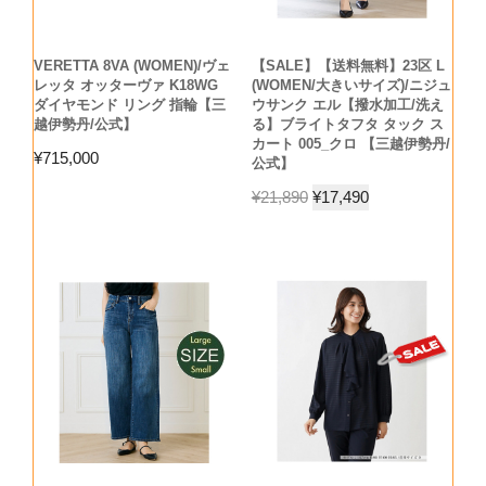
VERETTA 8VA (WOMEN)/ヴェ
【SALE】【送料無料】23区 L
レッタ オッターヴァ K18WG
(WOMEN/大きいサイズ)/ニジュ
ダイヤモンド リング 指輪【三
ウサンク エル【撥水加工/洗え
越伊勢丹/公式】
る】ブライトタフタ タック ス
カート 005_クロ 【三越伊勢丹/
¥
715,000
公式】
¥
21,890
¥
17,490